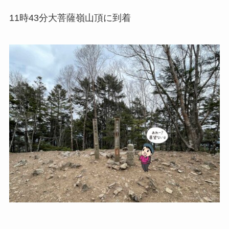
11時43分
大菩薩嶺山頂に到着