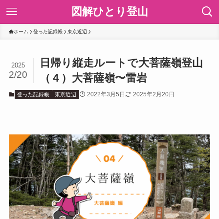
図解ひとり登山
ホーム
登った記録帳
東京近辺
日帰り縦走ルートで大菩薩嶺登山
2025
2/20
（４）大菩薩嶺〜雷岩
2022年3月5日
2025年2月20日
登った記録帳
東京近辺