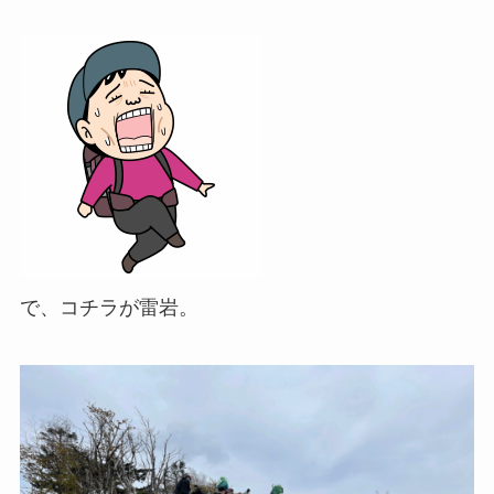
で、コチラが
雷岩
。