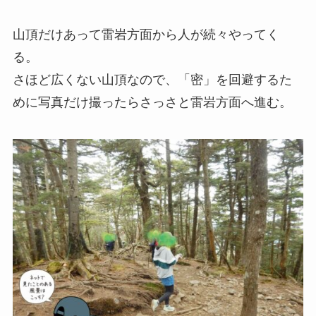
山頂だけあって雷岩方面から人が続々やってく
る。
さほど広くない山頂なので、
「密」
を回避するた
めに写真だけ撮ったらさっさと
雷岩
方面へ進む。