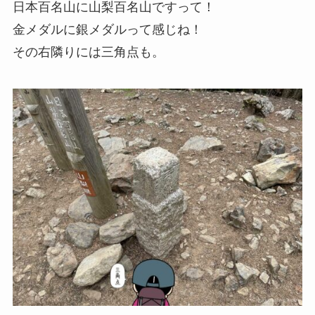
日本百名山に山梨百名山ですって！
金メダル
に
銀メダル
って感じね！
その右隣りには三角点も。