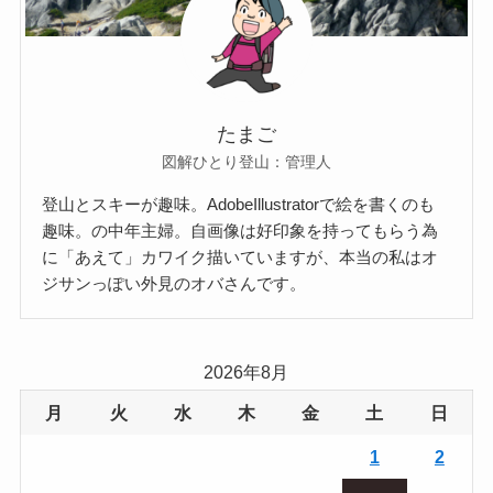
たまご
図解ひとり登山：管理人
登山とスキーが趣味。AdobeIllustratorで絵を書くのも
趣味。の中年主婦。自画像は好印象を持ってもらう為
に「あえて」カワイク描いていますが、本当の私はオ
ジサンっぽい外見のオバさんです。
2026年8月
月
火
水
木
金
土
日
1
2