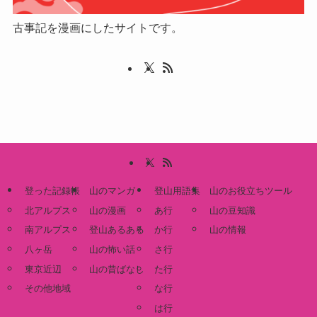
古事記を漫画にしたサイトです。
登った記録帳
山のマンガ
登山用語集
山のお役立ちツール
北アルプス
山の漫画
あ行
山の豆知識
南アルプス
登山あるある
か行
山の情報
八ヶ岳
山の怖い話
さ行
東京近辺
山の昔ばなし
た行
その他地域
な行
は行