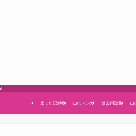
登山
登った記録帳
山のマンガ
登山用語集
山