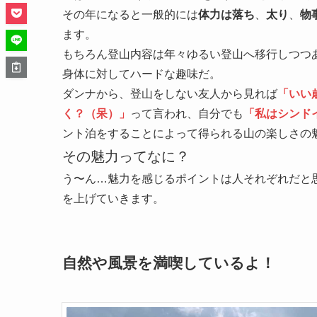
その年になると一般的には
体力は落ち
、
太り
、
物
ます。
もちろん登山内容は年々ゆるい登山へ移行しつつ
身体に対してハードな趣味だ。
ダンナから、登山をしない友人から見れば
「いい
く？（呆）」
って言われ、自分でも
「私はシンド
ント泊をすることによって得られる山の楽しさの
その魅力ってなに？
う〜ん…魅力を感じるポイントは人それぞれだと
を上げていきます。
自然や風景を満喫しているよ！