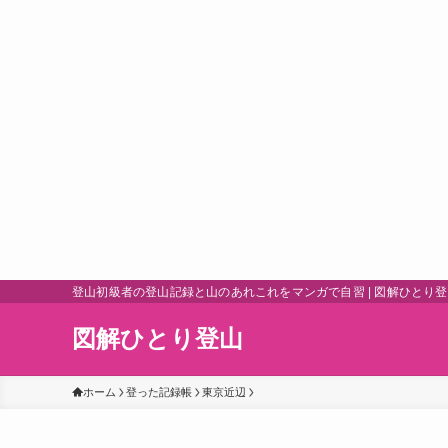
登山初級者の登山記録と山のあれこれをマンガで自習 | 図解ひとり
図解ひとり登山
ホーム
登った記録帳
東京近辺