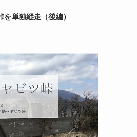
峠を単独縦走（後編）