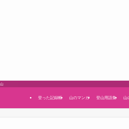
登山
登った記録帳
山のマンガ
登山用語集
山