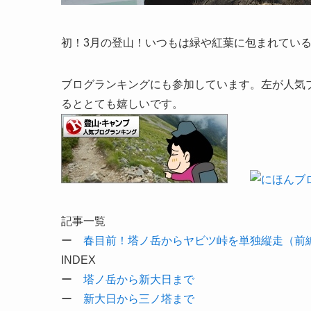
初！3月の登山！いつもは緑や紅葉に包まれてい
ブログランキングにも参加しています。左が人気
るととても嬉しいです。
記事一覧
ー
春目前！塔ノ岳からヤビツ峠を単独縦走（前
INDEX
ー
塔ノ岳から新大日まで
ー
新大日から三ノ塔まで