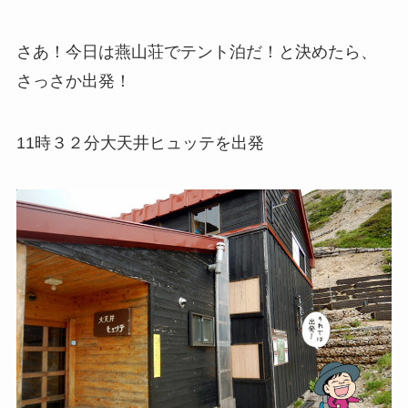
さあ！今日は燕山荘でテント泊だ！
と決めたら、
さっさか出発！
11時３２分
大天井ヒュッテを出発