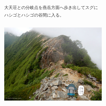
大天荘との分岐点を燕岳方面へ歩き出してスグに
ハシゴとハシゴの
谷間
に入る。