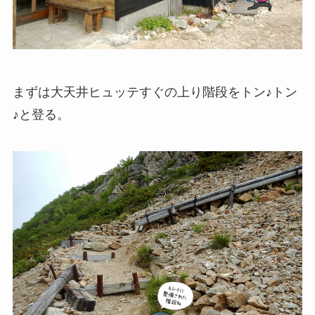
まずは大天井ヒュッテすぐの上り階段を
トン♪トン
♪
と登る。