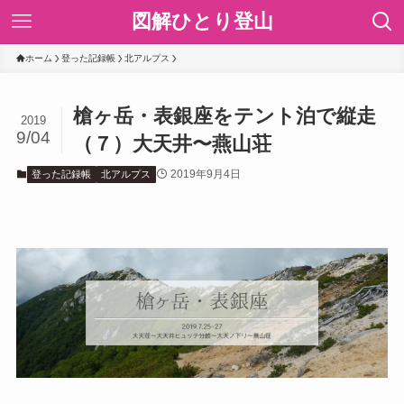
図解ひとり登山
ホーム
登った記録帳
北アルプス
槍ヶ岳・表銀座をテント泊で縦走
2019
9/04
（７）大天井〜燕山荘
2019年9月4日
登った記録帳
北アルプス