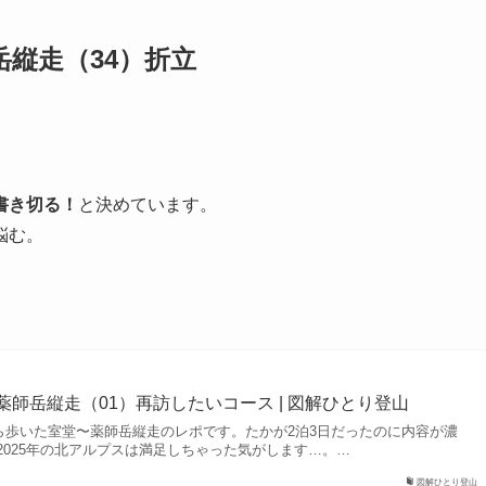
岳縦走（34）折立
書き切る！
と決めています。
悩む。
薬師岳縦走（01）再訪したいコース | 図解ひとり登山
から歩いた室堂〜薬師岳縦走のレポです。たかが2泊3日だったのに内容が濃
2025年の北アルプスは満足しちゃった気がします…。…
図解ひとり登山