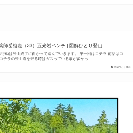
薬師岳縦走（33）五光岩ベンチ | 図解ひとり登山
の行動は登山終了に向かって進んでいきます。 第一回はコチラ 前話はコ
93− 私のコチラの登山道を登る時はガスっている事が多かっ…
図解ひとり登山