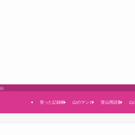
登山
登った記録帳
山のマンガ
登山用語集
山