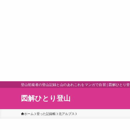
登山初級者の登山記録と山のあれこれをマンガで自習 | 図解ひとり
図解ひとり登山
ホーム
登った記録帳
北アルプス