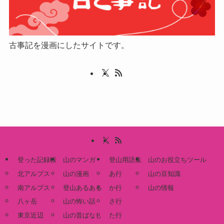
古事記を漫画にしたサイトです。
登った記録帳
山のマンガ
登山用語集
山のお役立ちツール
北アルプス
山の漫画
あ行
山の豆知識
南アルプス
登山あるある
か行
山の情報
八ヶ岳
山の怖い話
さ行
東京近辺
山の昔ばなし
た行