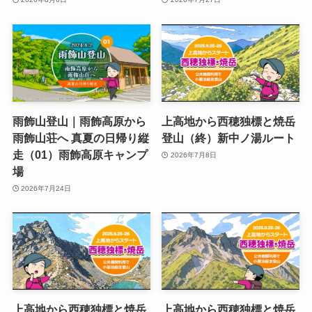
雨飾山登山｜雨飾高原から
上高地から西穂独標と焼岳
雨飾山荘へ 真夏の日帰り縦
登山（終）新中ノ湯ルート
走（01）雨飾高原キャンプ
2026年7月8日
場
2026年7月24日
上高地から西穂独標と焼岳
上高地から西穂独標と焼岳