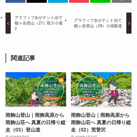
アラフィフ女がテント泊で
アラフィフ女がテント泊で
槍ヶ岳登山（27）双六小屋
槍ヶ岳登山（29）小池新道
2
関連記事
雨飾山登山｜雨飾高原から
雨飾山登山｜雨飾高原から
雨飾山荘へ 真夏の日帰り縦
雨飾山荘へ 真夏の日帰り縦
走（03）登山道
走（02）荒菅沢
2026年8月6日
2026年7月27日