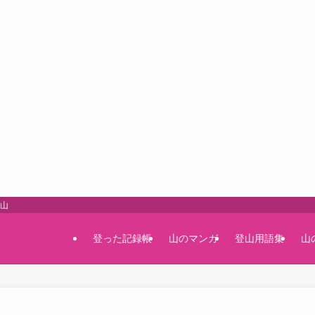
登山
登った記録帳
山のマンガ
登山用語集
山