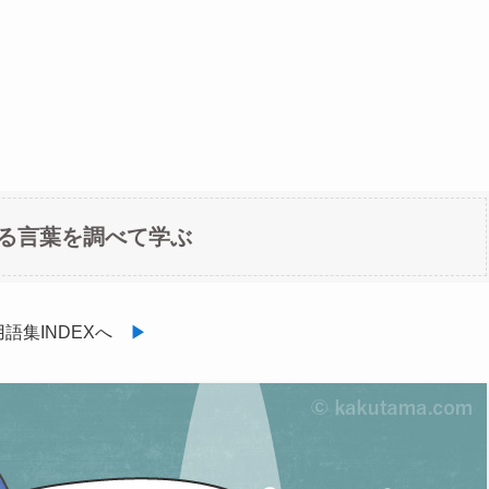
る言葉を調べて学ぶ
用語集INDEXへ
▶