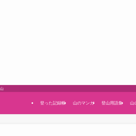
登山
登った記録帳
山のマンガ
登山用語集
山