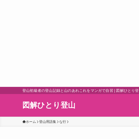
登山初級者の登山記録と山のあれこれをマンガで自習 | 図解ひとり
図解ひとり登山
ホーム
登山用語集
な行