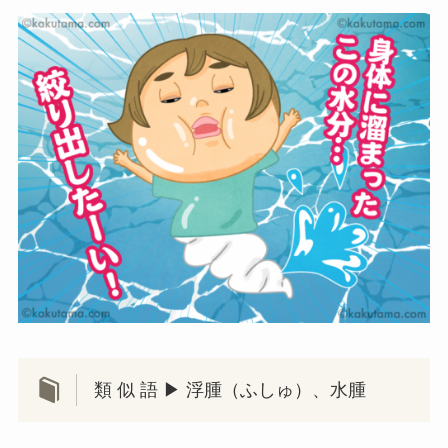
類 似 語 ▶ 浮腫（ふしゅ）、水腫