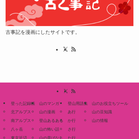
古事記を漫画にしたサイトです。
登った記録帳
山のマンガ
登山用語集
山のお役立ちツール
北アルプス
山の漫画
あ行
山の豆知識
南アルプス
登山あるある
か行
山の情報
八ヶ岳
山の怖い話
さ行
東京近辺
山の昔ばなし
た行