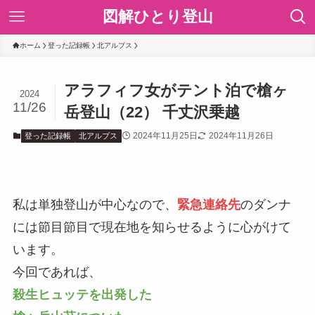
図解ひとり登山
ホーム
登った記録帳
北アルプス
アラフィフ女がテント泊で槍ヶ
2024
11/26
岳登山（22） 千丈沢乗越
2024年11月25日
2024年11月26日
登った記録帳
北アルプス
私は単独登山が中心なので、
緊急連絡先
のダンナ
には節目節目で現在地を知らせるように心がけて
います。
今回であれば、
殺生ヒュッテを出発した