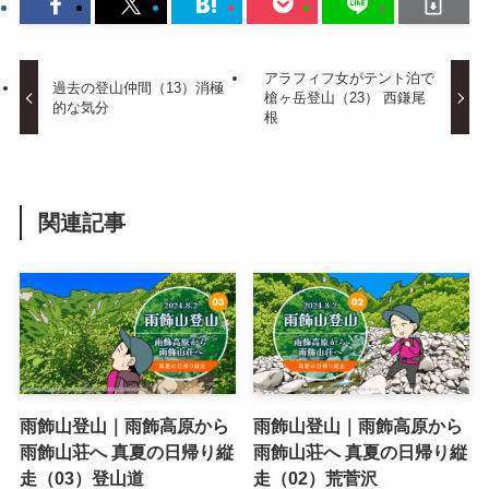
アラフィフ女がテント泊で
過去の登山仲間（13）消極
槍ヶ岳登山（23） 西鎌尾
的な気分
根
関連記事
雨飾山登山｜雨飾高原から
雨飾山登山｜雨飾高原から
雨飾山荘へ 真夏の日帰り縦
雨飾山荘へ 真夏の日帰り縦
走（03）登山道
走（02）荒菅沢