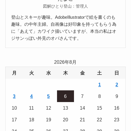
図解ひとり登山：管理人
登山とスキーが趣味。AdobeIllustratorで絵を書くのも
趣味。の中年主婦。自画像は好印象を持ってもらう為
に「あえて」カワイク描いていますが、本当の私はオ
ジサンっぽい外見のオバさんです。
2026年8月
月
火
水
木
金
土
日
1
2
3
4
5
6
7
8
9
10
11
12
13
14
15
16
17
18
19
20
21
22
23