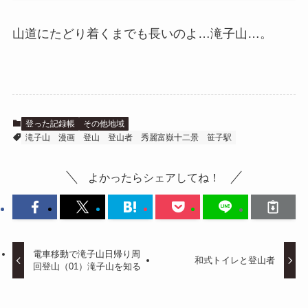
山道にたどり着くまでも長いのよ…滝子山…。
登った記録帳
その他地域
滝子山
漫画
登山
登山者
秀麗富嶽十二景
笹子駅
よかったらシェアしてね！
電車移動で滝子山日帰り周
和式トイレと登山者
回登山（01）滝子山を知る