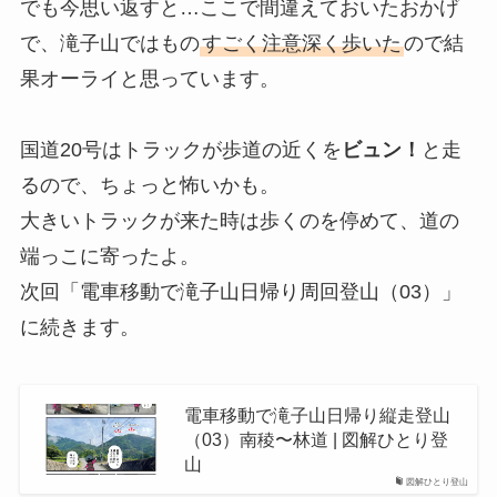
でも今思い返すと…ここで間違えておいたおかげ
で、滝子山ではもの
すごく注意深く歩いた
ので結
果オーライと思っています。
国道20号はトラックが歩道の近くを
ビュン！
と走
るので、ちょっと怖いかも。
大きいトラックが来た時は歩くのを停めて、道の
端っこに寄ったよ。
次回「電車移動で滝子山日帰り周回登山（03）」
に続きます。
電車移動で滝子山日帰り縦走登山
（03）南稜〜林道 | 図解ひとり登
山
図解ひとり登山