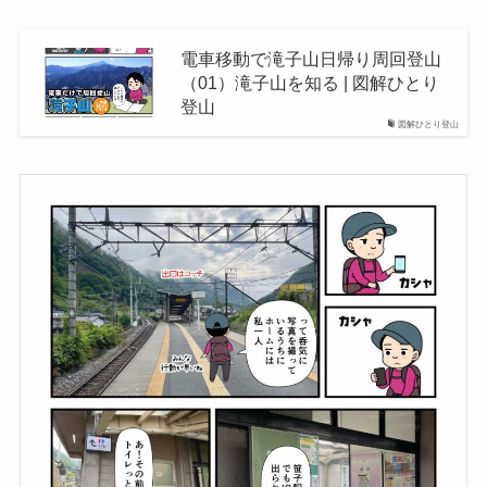
電車移動で滝子山日帰り周回登山
（01）滝子山を知る | 図解ひとり
登山
図解ひとり登山