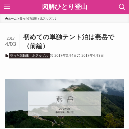
図解ひとり登山
ホーム
登った記録帳
北アルプス
初めての単独テント泊は燕岳で
2017
4/03
（前編）
2017年3月4日
2017年4月3日
登った記録帳
北アルプス