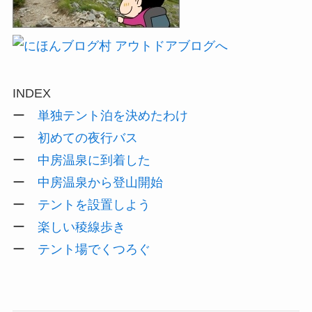
INDEX
ー
単独テント泊を決めたわけ
ー
初めての夜行バス
ー
中房温泉に到着した
ー
中房温泉から登山開始
ー
テントを設置しよう
ー
楽しい稜線歩き
ー
テント場でくつろぐ