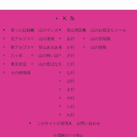
登った記録帳
山のマンガ
登山用語集
山のお役立ちツール
北アルプス
山の漫画
あ行
山の豆知識
南アルプス
登山あるある
か行
山の情報
八ヶ岳
山の怖い話
さ行
東京近辺
山の昔ばなし
た行
その他地域
な行
は行
ま行
や行
ら行
わ行
このサイトの管理人
お問い合わせ
©
図解ひとり登山