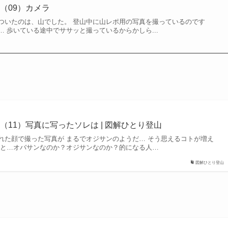
（09）カメラ
ついたのは、山でした。 登山中に山レポ用の写真を撮っているのです
 歩いている途中でササッと撮っているからかしら...
11）写真に写ったソレは | 図解ひとり登山
れた顔で撮った写真が まるでオジサンのようだ… そう思えるコトが増え
ると…オバサンなのか？オジサンなのか？的になる人…
図解ひとり登山