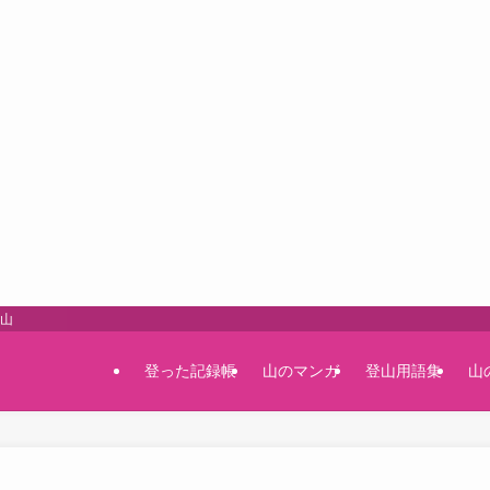
登山
登った記録帳
山のマンガ
登山用語集
山