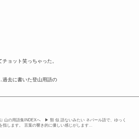
てチョット笑っちゃった。
…過去に書いた登山用語の
 山の用語集INDEXへ ▶ 類 似 語ないみたい ネパール語で、ゆっく
指します。 言葉の響き的に優しい感じがします...