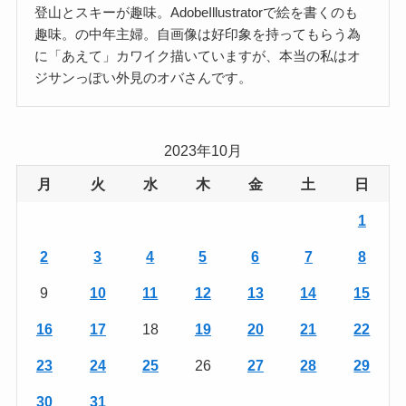
登山とスキーが趣味。AdobeIllustratorで絵を書くのも
趣味。の中年主婦。自画像は好印象を持ってもらう為
に「あえて」カワイク描いていますが、本当の私はオ
ジサンっぽい外見のオバさんです。
2023年10月
月
火
水
木
金
土
日
1
2
3
4
5
6
7
8
9
10
11
12
13
14
15
16
17
18
19
20
21
22
23
24
25
26
27
28
29
30
31