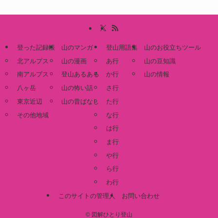
登った記録帳
山のマンガ
登山用語集
山のお役立ちツール
北アルプス
山の漫画
あ行
山の豆知識
南アルプス
登山あるある
か行
山の情報
八ヶ岳
山の怖い話
さ行
東京近辺
山の昔ばなし
た行
その他地域
な行
は行
ま行
や行
ら行
わ行
このサイトの管理人
お問い合わせ
©
図解ひとり登山