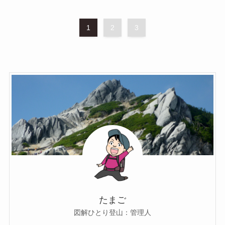
1
2
3
たまご
図解ひとり登山：管理人