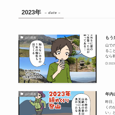
2023年
– date –
もう
山の漫画
山で
るこ
なら初
202
年内
山の漫画
昨日
くの
い」と