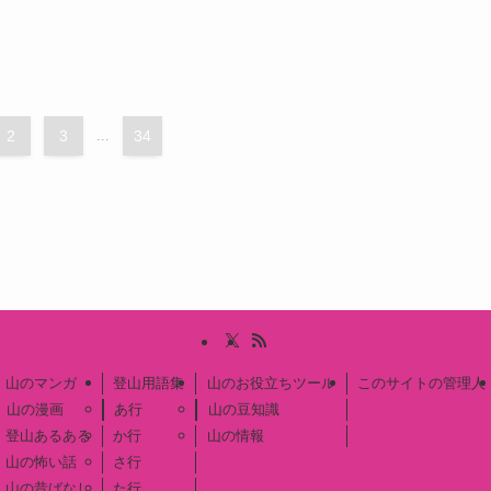
2
3
...
34
山のマンガ
登山用語集
山のお役立ちツール
このサイトの管理人
山の漫画
あ行
山の豆知識
登山あるある
か行
山の情報
山の怖い話
さ行
山の昔ばなし
た行