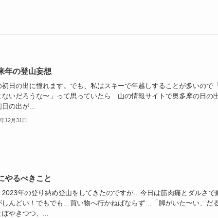
来年の登山妄想
の初日の出に憧れます。でも、私はスキーで年越しすることが多いので
とないだろうな〜」って思っていたら…山の情報サイトで奥多摩の日の
日の出が...
3年12月31日
にやるべきこと
、2023年の登り納め登山をしてきたのですが…今日は筋肉痛とダルさで
がしんどい！でもでも…買い物へ行かねばならず…「脚がいた〜い、だ
ぼやきつつ、...