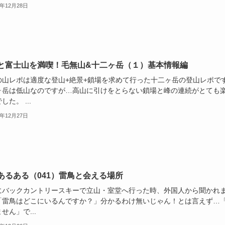
3年12月28日
と富士山を満喫！毛無山&十二ヶ岳（１）基本情報編
の山レポは適度な登山+絶景+鎖場を求めて行った十二ヶ岳の登山レポで
ヶ岳は低山なのですが…高山に引けをとらない鎖場と峰の連続がとても
した。 ...
3年12月27日
あるある（041）雷鳥と会える場所
にバックカントリースキーで立山・室堂へ行った時、外国人から聞かれ
「雷鳥はどこにいるんですか？」分かるわけ無いじゃん！とは言えず…
せん」で...