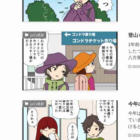
登山
山の漫画
1年
したつ
八方尾
202
今年
山の漫画
今年
てい
けると
202