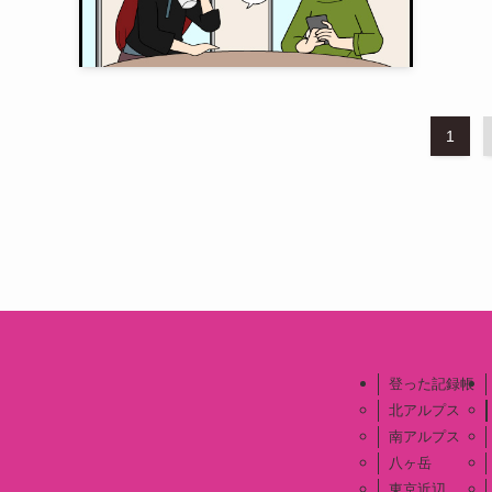
1
登った記録帳
北アルプス
南アルプス
八ヶ岳
東京近辺