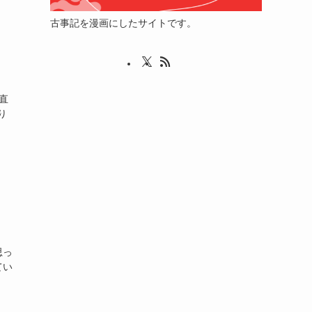
古事記を漫画にしたサイトです。
直
り
思っ
てい