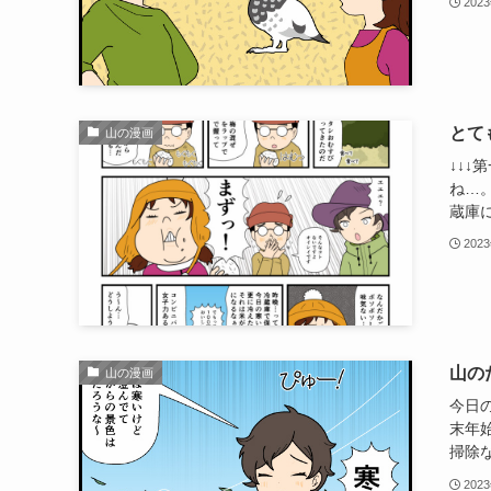
202
とて
山の漫画
↓↓↓
ね…
蔵庫に
202
山の
山の漫画
今日
末年
掃除な
202