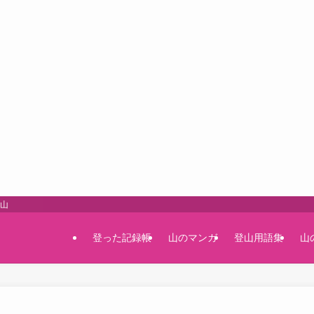
登山
登った記録帳
山のマンガ
登山用語集
山