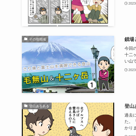
202
鎖場
その他地域
今回
十二
い山で
202
登山
登山あるある
過去
た。
かりま