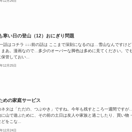
3年12月26日
も寒い日の登山（12）おにぎり問題
第一話はコチラ ↓↓↓前の話は ここまで深刻になるのは…雪山なんですけど
。まあ。漫画なので…多少のオーバーな脚色は多めに見てください。で
保管しておい...
3年12月25日
ための家庭サービス
のネタは「ただの、つぶやき」ですね。今年も残すところ一週間ですが
始に山で遊ぶために、その前の土日は友人や家族と過ごしたり、買い物
どをこな...
3年12月24日