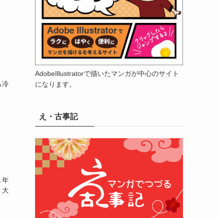
AdobeIllustratorで描いたマンガが中心のサイト
も冷
になります。
え・古事記
…年
・大