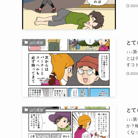
202
とて
山の漫画
↓↓↓
とは
すコト
202
とて
山の漫画
↓↓↓
か？
くなっ