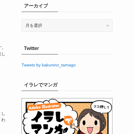
アーカイブ
ア
ー
カ
イ
す。
Twitter
ブ
楽し
Tweets by kakunino_tamago
イラレでマンガ
まし
「わ