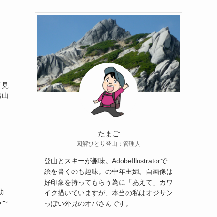
「見
出山
たまご
図解ひとり登山：管理人
登山とスキーが趣味。AdobeIllustratorで
絵を書くのも趣味。の中年主婦。自画像は
好印象を持ってもらう為に「あえて」カワ
動
イク描いていますが、本当の私はオジサン
る〜
っぽい外見のオバさんです。