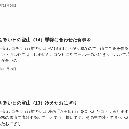
3年12月30日
も寒い日の登山（14）季節に合わせた食事を
第一話はコチラ ↓↓↓前の話は 私は面倒くさがり屋なので、山でご飯を作る
テント泊以外では…しません。コンビニやスーパーのおにぎり・パンで
が多いの...
3年12月29日
も寒い日の登山（13）冷えたおにぎり
第一話はコチラ ↓↓↓前の話は 映画「八甲田山」を見られたコトはあります
極寒の雪山で遭難する話で、とても…怖いです。その中で凍って食べら
たおにぎり...