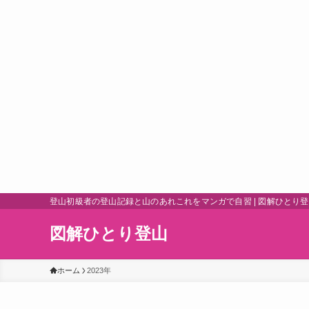
登山初級者の登山記録と山のあれこれをマンガで自習 | 図解ひとり
図解ひとり登山
ホーム
2023年