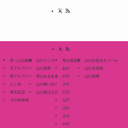
登った記録帳
山のマンガ
登山用語集
山のお役立ちツール
北アルプス
山の漫画
あ行
山の豆知識
南アルプス
登山あるある
か行
山の情報
八ヶ岳
山の怖い話
さ行
東京近辺
山の昔ばなし
た行
その他地域
な行
は行
ま行
や行