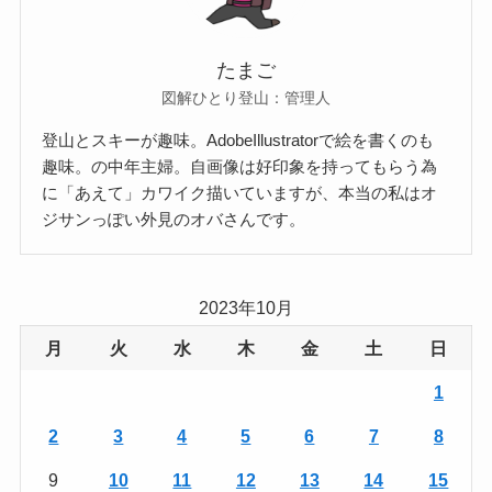
たまご
図解ひとり登山：管理人
登山とスキーが趣味。AdobeIllustratorで絵を書くのも
趣味。の中年主婦。自画像は好印象を持ってもらう為
に「あえて」カワイク描いていますが、本当の私はオ
ジサンっぽい外見のオバさんです。
2023年10月
月
火
水
木
金
土
日
1
2
3
4
5
6
7
8
9
10
11
12
13
14
15