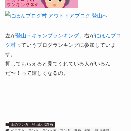
左が
登山・キャンプランキング
、右が
にほんブロ
グ村
っていうブログランキングに参加していま
す。
押してもらえると
見てくれている人がいるん
だ〜！
って嬉しくなるの。
山のマンガ
登山レポ漫画
イラスト
テント
テント泊
マンガ
漫画
登山
登山仲間