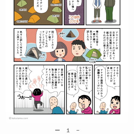
ー １ −