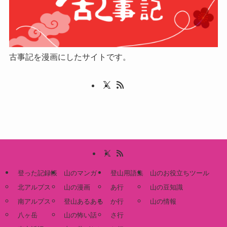
古事記を漫画にしたサイトです。
登った記録帳
山のマンガ
登山用語集
山のお役立ちツール
北アルプス
山の漫画
あ行
山の豆知識
南アルプス
登山あるある
か行
山の情報
八ヶ岳
山の怖い話
さ行