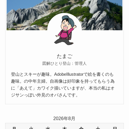
たまご
図解ひとり登山：管理人
登山とスキーが趣味。AdobeIllustratorで絵を書くのも
趣味。の中年主婦。自画像は好印象を持ってもらう為
に「あえて」カワイク描いていますが、本当の私はオ
ジサンっぽい外見のオバさんです。
2026年8月
月
火
水
木
金
土
日