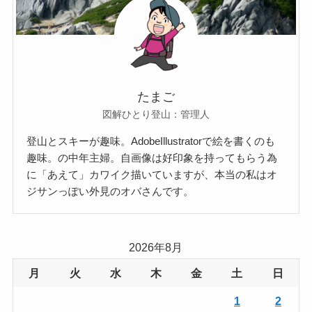
たまご
図解ひとり登山：管理人
登山とスキーが趣味。AdobeIllustratorで絵を書くのも
趣味。の中年主婦。自画像は好印象を持ってもらう為
に「あえて」カワイク描いていますが、本当の私はオ
ジサンっぽい外見のオバさんです。
2026年8月
月
火
水
木
金
土
日
1
2