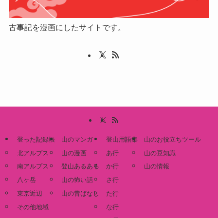
古事記を漫画にしたサイトです。
登った記録帳
山のマンガ
登山用語集
山のお役立ちツール
北アルプス
山の漫画
あ行
山の豆知識
南アルプス
登山あるある
か行
山の情報
八ヶ岳
山の怖い話
さ行
東京近辺
山の昔ばなし
た行
その他地域
な行