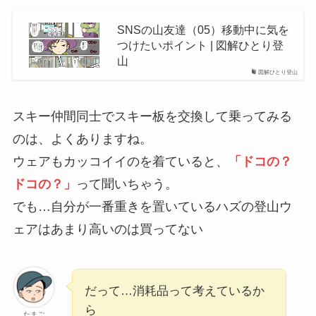
SNSの山友達（05）移動中に気を
つけたいポイント | 図解ひとり登
山
図解ひとり登山
スキー仲間同士でスキー板を交換して乗ってみる
のは、よくありますね。
ウェアもカッコイイのを着ていると、
「ドコの？
ドコの？」
って聞いちゃう。
でも…自分が一番重きを置いているハズの登山ウ
ェアはあまり高いのは買ってない
だって…消耗品って考えているか
ら
たまご