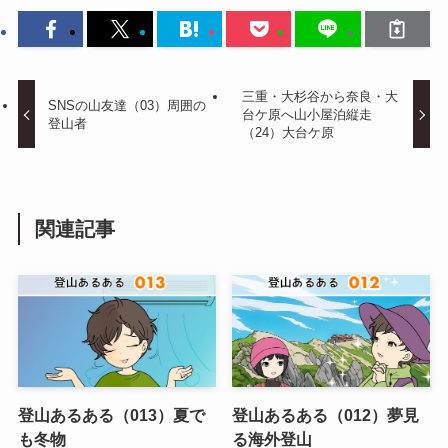
三重・大杉谷から奈良・大
SNSの山友達（03）周囲の
台ケ原へ山小屋泊縦走
登山者
（24）大台ケ原
関連記事
登山あるある（013）夏で
登山あるある（012）夢見
も冬物
る海外登山