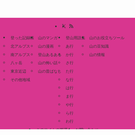
登った記録帳
山のマンガ
登山用語集
山のお役立ちツール
北アルプス
山の漫画
あ行
山の豆知識
南アルプス
登山あるある
か行
山の情報
八ヶ岳
山の怖い話
さ行
東京近辺
山の昔ばなし
た行
その他地域
な行
は行
ま行
や行
ら行
わ行
このサイトの管理人
お問い合わせ