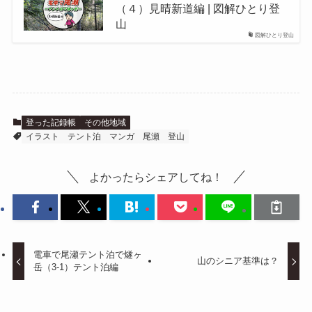
（４）見晴新道編 | 図解ひとり登
山
図解ひとり登山
登った記録帳
その他地域
イラスト
テント泊
マンガ
尾瀬
登山
よかったらシェアしてね！
電車で尾瀬テント泊で燧ヶ
山のシニア基準は？
岳（3-1）テント泊編