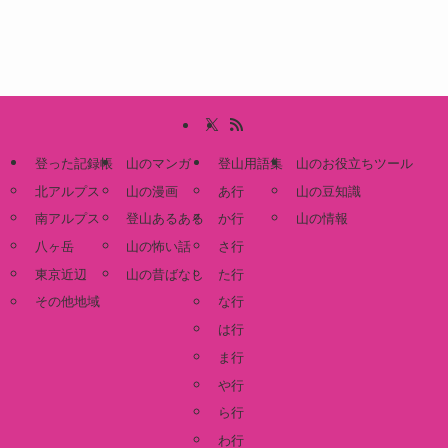
登った記録帳
山のマンガ
登山用語集
山のお役立ちツール
北アルプス
山の漫画
あ行
山の豆知識
南アルプス
登山あるある
か行
山の情報
八ヶ岳
山の怖い話
さ行
東京近辺
山の昔ばなし
た行
その他地域
な行
は行
ま行
や行
ら行
わ行