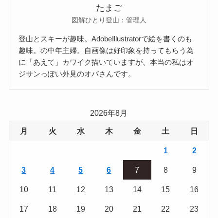
たまご
図解ひとり登山：管理人
登山とスキーが趣味。AdobeIllustratorで絵を書くのも
趣味。の中年主婦。自画像は好印象を持ってもらう為
に「あえて」カワイク描いていますが、本当の私はオ
ジサンっぽい外見のオバさんです。
2026年8月
月
火
水
木
金
土
日
1
2
3
4
5
6
7
8
9
10
11
12
13
14
15
16
17
18
19
20
21
22
23