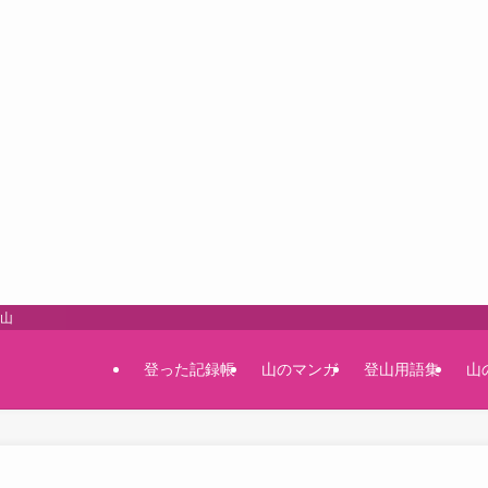
登山
登った記録帳
山のマンガ
登山用語集
山