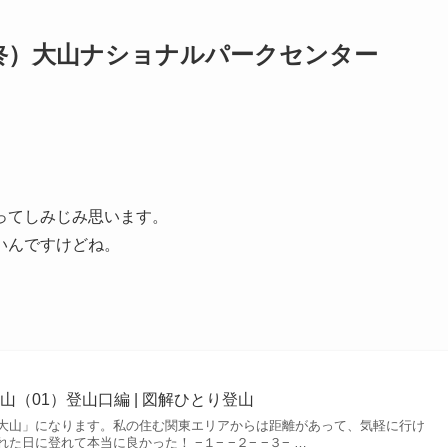
終）大山ナショナルパークセンター
ってしみじみ思います。
いんですけどね。
（01）登山口編 | 図解ひとり登山
大山」になります。私の住む関東エリアからは距離があって、気軽に行け
日に登れて本当に良かった！ −１− −２− −３− …