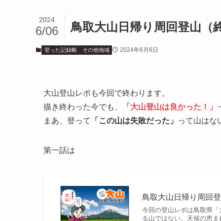
2024
鳥取大山日帰り周回登山（
6/06
2024年6月6日
登った記録帳
その他地域
大山登山レポも今回で終わります。
描き終わった今でも、
「大山登山は良かった！」
まあ、登って
「この山は失敗だった」
って山はな
第一話は
鳥取大山日帰り周回登山
今回の登山レポは鳥取県「
る山ではない。天候の恵まれた