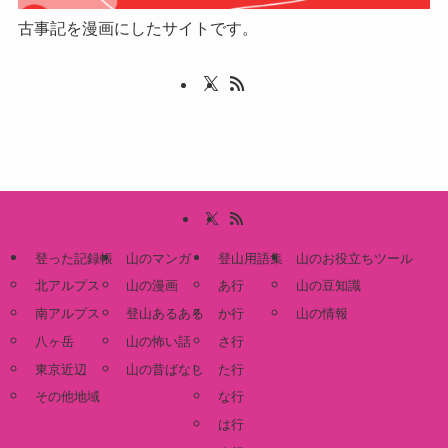
古事記を漫画にしたサイトです。
登った記録帳
山のマンガ
登山用語集
山のお役立ちツール
北アルプス
山の漫画
あ行
山の豆知識
南アルプス
登山あるある
か行
山の情報
八ヶ岳
山の怖い話
さ行
東京近辺
山の昔ばなし
た行
その他地域
な行
は行