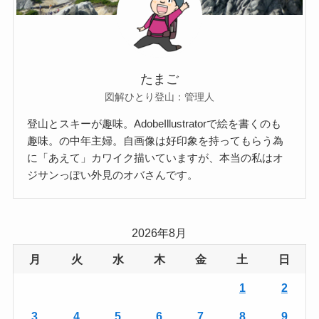
たまご
図解ひとり登山：管理人
登山とスキーが趣味。AdobeIllustratorで絵を書くのも
趣味。の中年主婦。自画像は好印象を持ってもらう為
に「あえて」カワイク描いていますが、本当の私はオ
ジサンっぽい外見のオバさんです。
2026年8月
月
火
水
木
金
土
日
1
2
3
4
5
6
7
8
9