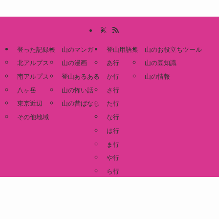
登った記録帳
山のマンガ
登山用語集
山のお役立ちツール
北アルプス
山の漫画
あ行
山の豆知識
南アルプス
登山あるある
か行
山の情報
八ヶ岳
山の怖い話
さ行
東京近辺
山の昔ばなし
た行
その他地域
な行
は行
ま行
や行
ら行
わ行
このサイトの管理人
お問い合わせ
©
図解ひとり登山