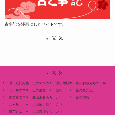
古事記を漫画にしたサイトです。
登った記録帳
山のマンガ
登山用語集
山のお役立ちツール
北アルプス
山の漫画
あ行
山の豆知識
南アルプス
登山あるある
か行
山の情報
八ヶ岳
山の怖い話
さ行
東京近辺
山の昔ばなし
た行