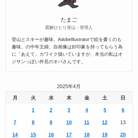
たまご
図解ひとり登山：管理人
登山とスキーが趣味。AdobeIllustratorで絵を書くのも
趣味。の中年主婦。自画像は好印象を持ってもらう為
に「あえて」カワイク描いていますが、本当の私はオ
ジサンっぽい外見のオバさんです。
2025年4月
月
火
水
木
金
土
日
1
2
3
4
5
6
7
8
9
10
11
12
13
14
15
16
17
18
19
20