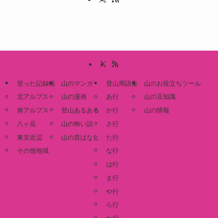
登った記録帳
山のマンガ
登山用語集
山のお役立ちツール
北アルプス
山の漫画
あ行
山の豆知識
南アルプス
登山あるある
か行
山の情報
八ヶ岳
山の怖い話
さ行
東京近辺
山の昔ばなし
た行
その他地域
な行
は行
ま行
や行
ら行