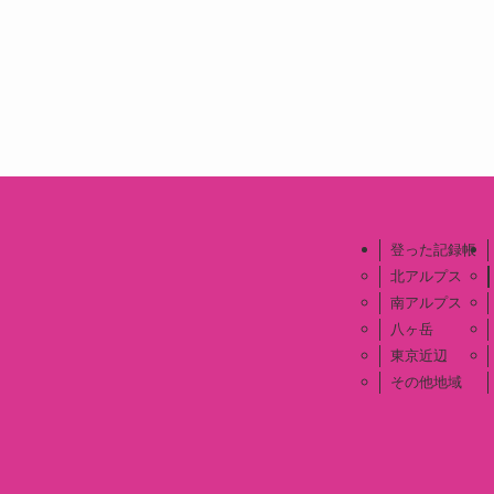
登った記録帳
北アルプス
南アルプス
八ヶ岳
東京近辺
その他地域