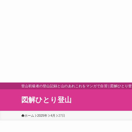
登山初級者の登山記録と山のあれこれをマンガで自習 | 図解ひとり
図解ひとり登山
ホーム
2025年
4月
27日