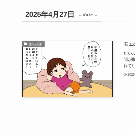
2025年4月27日
– date –
モエ
山の漫画
だい
間が
れてい
202