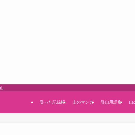
登山
登った記録帳
山のマンガ
登山用語集
山