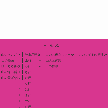
山のマンガ
登山用語集
山のお役立ちツール
このサイトの管理人
山の漫画
あ行
山の豆知識
登山あるある
か行
山の情報
山の怖い話
さ行
山の昔ばなし
た行
な行
は行
ま行
や行
ら行