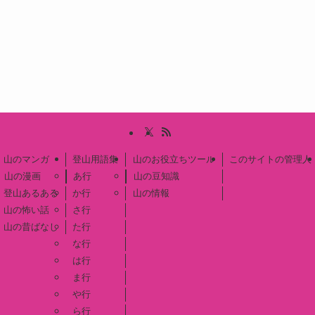
山のマンガ
登山用語集
山のお役立ちツール
このサイトの管理人
山の漫画
あ行
山の豆知識
登山あるある
か行
山の情報
山の怖い話
さ行
山の昔ばなし
た行
な行
は行
ま行
や行
ら行