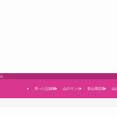
登山
登った記録帳
山のマンガ
登山用語集
山