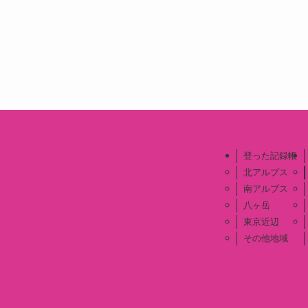
登った記録帳
北アルプス
南アルプス
八ヶ岳
東京近辺
その他地域