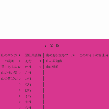
山のマンガ
登山用語集
山のお役立ちツール
このサイトの管理人
山の漫画
あ行
山の豆知識
登山あるある
か行
山の情報
山の怖い話
さ行
山の昔ばなし
た行
な行
は行
ま行
や行
ら行