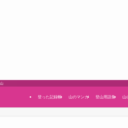
登山
登った記録帳
山のマンガ
登山用語集
山