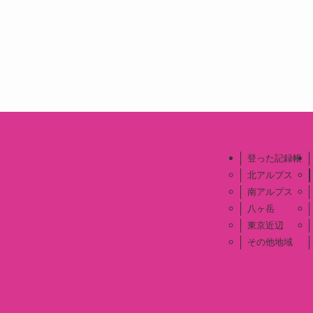
登った記録帳
北アルプス
南アルプス
八ヶ岳
東京近辺
その他地域