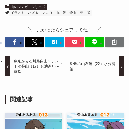
山のマンガ
シリーズ
イラスト
バズる
マンガ
山ご飯
登山
登山者
よかったらシェアしてね！
東京から石川県白山へテン
SNSの山友達（22）水分補
ト泊登山（17）お池巡り〜
給
室堂
関連記事