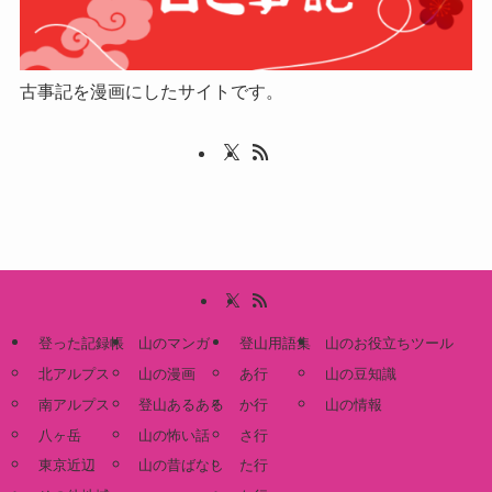
古事記を漫画にしたサイトです。
登った記録帳
山のマンガ
登山用語集
山のお役立ちツール
北アルプス
山の漫画
あ行
山の豆知識
南アルプス
登山あるある
か行
山の情報
八ヶ岳
山の怖い話
さ行
東京近辺
山の昔ばなし
た行