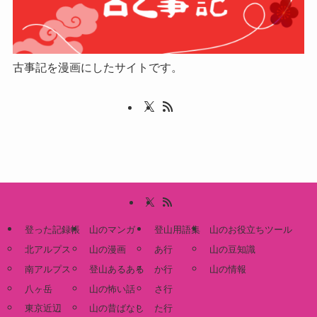
古事記を漫画にしたサイトです。
登った記録帳
山のマンガ
登山用語集
山のお役立ちツール
北アルプス
山の漫画
あ行
山の豆知識
南アルプス
登山あるある
か行
山の情報
八ヶ岳
山の怖い話
さ行
東京近辺
山の昔ばなし
た行