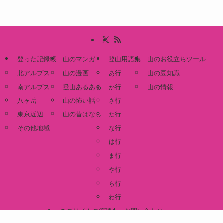
登った記録帳
山のマンガ
登山用語集
山のお役立ちツール
北アルプス
山の漫画
あ行
山の豆知識
南アルプス
登山あるある
か行
山の情報
八ヶ岳
山の怖い話
さ行
東京近辺
山の昔ばなし
た行
その他地域
な行
は行
ま行
や行
ら行
わ行
このサイトの管理人
お問い合わせ