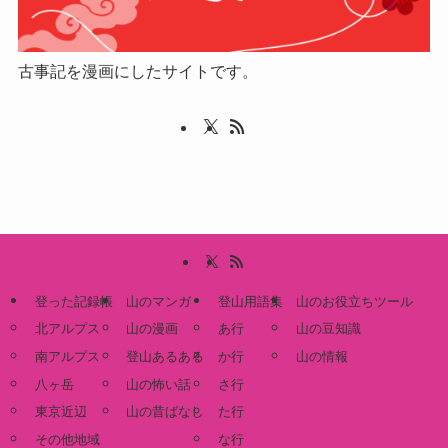
古事記を漫画にしたサイトです。
登った記録帳
山のマンガ
登山用語集
山のお役立ちツール
北アルプス
山の漫画
あ行
山の豆知識
南アルプス
登山あるある
か行
山の情報
八ヶ岳
山の怖い話
さ行
東京近辺
山の昔ばなし
た行
その他地域
な行