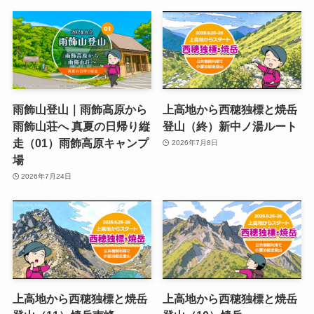
雨飾山登山｜雨飾高原から
上高地から西穂独標と焼岳
雨飾山荘へ 真夏の日帰り縦
登山（終）新中ノ湯ルート
走（01）雨飾高原キャンプ
2026年7月8日
場
2026年7月24日
上高地から西穂独標と焼岳
上高地から西穂独標と焼岳