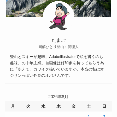
たまご
図解ひとり登山：管理人
登山とスキーが趣味。AdobeIllustratorで絵を書くのも
趣味。の中年主婦。自画像は好印象を持ってもらう為
に「あえて」カワイク描いていますが、本当の私はオ
ジサンっぽい外見のオバさんです。
2026年8月
月
火
水
木
金
土
日
1
2