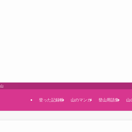
登山
登った記録帳
山のマンガ
登山用語集
山