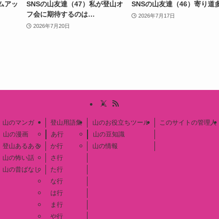
ムアッ
SNSの山友達（47）私が登山オ
SNSの山友達（46）寄り道
フ会に期待するのは…
2026年7月17日
2026年7月20日
山のマンガ
登山用語集
山のお役立ちツール
このサイトの管理人
山の漫画
あ行
山の豆知識
登山あるある
か行
山の情報
山の怖い話
さ行
山の昔ばなし
た行
な行
は行
ま行
や行