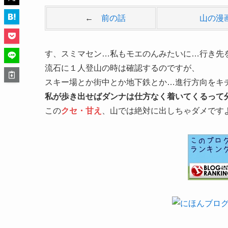
←
前の話
山の漫
す、スミマセン…私もモエのんみたいに…行き先
流石に１人登山の時は確認するのですが、
スキー場とか街中とか地下鉄とか…進行方向をキ
私が歩き出せばダンナは仕方なく着いてくるって
この
クセ・甘え
、山では絶対に出しちゃダメですよ