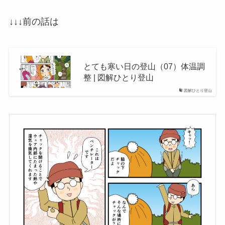
↓↓↓前の話は
とても寒い日の登山（07）体温調
整 | 図解ひとり登山
図解ひとり登山