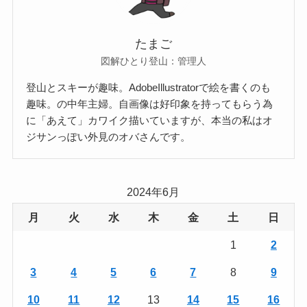
たまご
図解ひとり登山：管理人
登山とスキーが趣味。AdobeIllustratorで絵を書くのも
趣味。の中年主婦。自画像は好印象を持ってもらう為
に「あえて」カワイク描いていますが、本当の私はオ
ジサンっぽい外見のオバさんです。
2024年6月
月
火
水
木
金
土
日
1
2
3
4
5
6
7
8
9
10
11
12
13
14
15
16