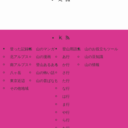
登った記録帳
山のマンガ
登山用語集
山のお役立ちツール
北アルプス
山の漫画
あ行
山の豆知識
南アルプス
登山あるある
か行
山の情報
八ヶ岳
山の怖い話
さ行
東京近辺
山の昔ばなし
た行
その他地域
な行
は行
ま行
や行
ら行