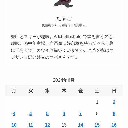
たまご
図解ひとり登山：管理人
登山とスキーが趣味。AdobeIllustratorで絵を書くのも
趣味。の中年主婦。自画像は好印象を持ってもらう為
に「あえて」カワイク描いていますが、本当の私はオ
ジサンっぽい外見のオバさんです。
2024年6月
月
火
水
木
金
土
日
1
2
3
4
5
6
7
8
9
10
11
12
13
14
15
16