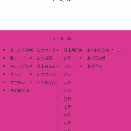
登った記録帳
山のマンガ
登山用語集
山のお役立ちツール
北アルプス
山の漫画
あ行
山の豆知識
南アルプス
登山あるある
か行
山の情報
八ヶ岳
山の怖い話
さ行
東京近辺
山の昔ばなし
た行
その他地域
な行
は行
ま行
や行
ら行