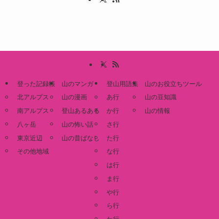
登った記録帳
山のマンガ
登山用語集
山のお役立ちツール
北アルプス
山の漫画
あ行
山の豆知識
南アルプス
登山あるある
か行
山の情報
八ヶ岳
山の怖い話
さ行
東京近辺
山の昔ばなし
た行
その他地域
な行
は行
ま行
や行
ら行