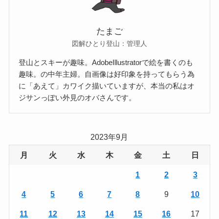
たまご
図解ひとり登山：管理人
登山とスキーが趣味。AdobeIllustratorで絵を書くのも
趣味。の中年主婦。自画像は好印象を持ってもらう為
に「あえて」カワイク描いていますが、本当の私はオ
ジサンっぽい外見のオバさんです。
2023年9月
月
火
水
木
金
土
日
1
2
3
4
5
6
7
8
9
10
11
12
13
14
15
16
17