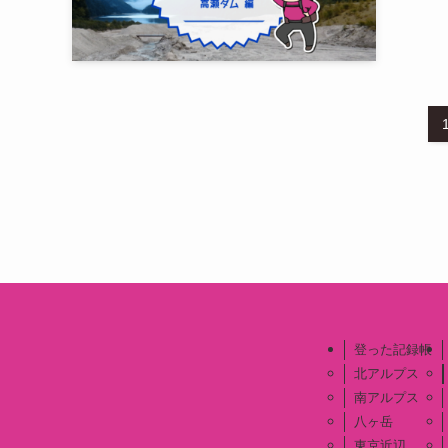
登った記録帳
北アルプス
南アルプス
八ヶ岳
東京近辺