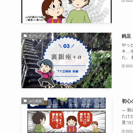
202
鈍足
北アルプス
やっ
キ…
た。 
202
初心
山の漫画
← 
たけ
見つけ
202