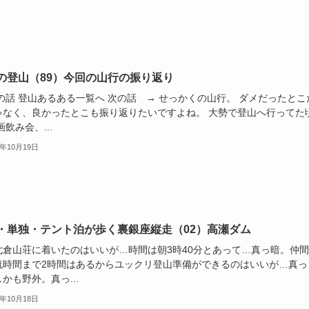
の登山（89）今回の山行の振り返り
の話 登山あるある一覧へ 次の話 → せっかくの山行。 ダメだったとこ
ゃなく、良かったとこも振り返りたいですよね。 大勢で登山へ行ってた
画飲み会、...
1年10月19日
・単独・テント泊が歩く裏銀座縦走（02）高瀬ダム
七倉山荘に着いたのはいいが…時間は朝3時40分とあって…真っ暗。仲
流時間まで2時間はあるからユックリ登山準備ができるのはいいが…真っ
かも野外。真っ...
1年10月18日