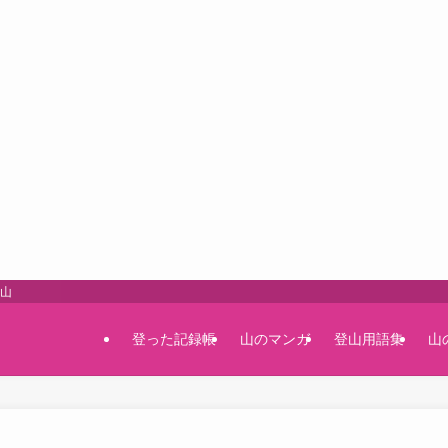
登山
登った記録帳
山のマンガ
登山用語集
山