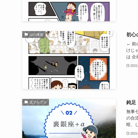
初心
山の漫画
← 前
けじ
は 企
202
鈍足
北アルプス
無事
の合
暗、し
202