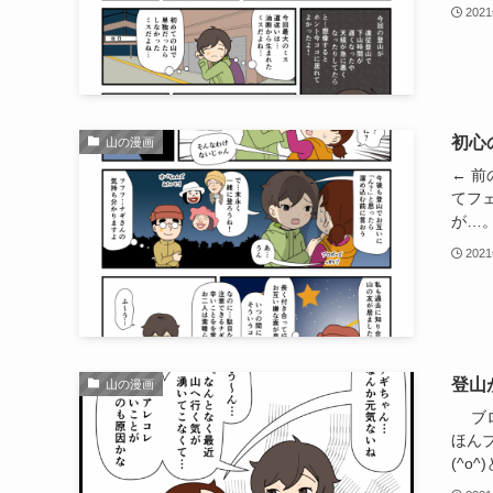
202
初心
山の漫画
← 
てフ
が…。
202
登山
山の漫画
ブロ
ほん
(^o^