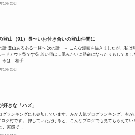
1年10月26日
の登山（91）長〜いお付き合いの登山仲間に
前の話 登山あるある一覧へ 次の話 → こんな漫画を描きましたが…私は
ェードアウト型です💦 若い頃は…凪みたいに懸命になったりもしてまし
 今は…相手...
1年10月25日
が好きな「ハズ」
グランキングにも参加しています。左が人気ブログランキング、右が
ブログ村です。 押していただけると、こんなブログでも見てもらえてい
)と、実感で...