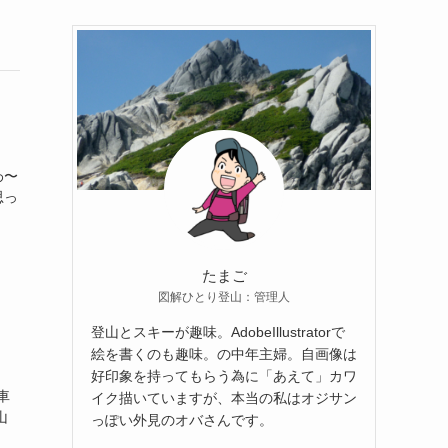
わ〜
思っ
たまご
図解ひとり登山：管理人
登山とスキーが趣味。AdobeIllustratorで
絵を書くのも趣味。の中年主婦。自画像は
好印象を持ってもらう為に「あえて」カワ
車
イク描いていますが、本当の私はオジサン
山
っぽい外見のオバさんです。