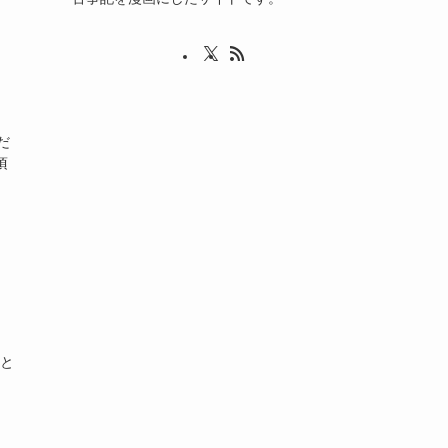
だ
頃
間と