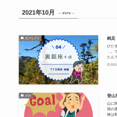
2021年10月
– date –
鈍足
北アルプス
ひた
…。
たんで
202
登山
か行
山に関
両の
林は私