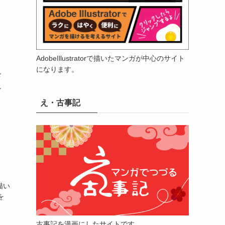
AdobeIllustratorで描いたマンガが中心のサイト
になります。
ド
し
え・古事記
描い
を
古事記を漫画にしたサイトです。