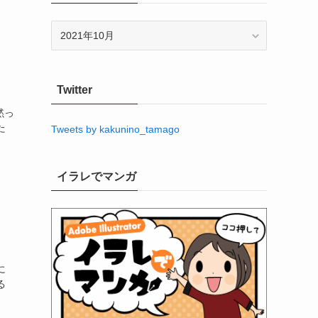
ア
ー
カ
イ
Twitter
ブ
黙っ
た
Tweets by kakunino_tamago
イラレでマンガ
に
る