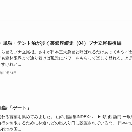
・単独・テント泊が歩く裏銀座縦走（04）ブナ立尾根後編
すら登るブナ立尾根。さすが日本三大急登と呼ばれるだけあってキツイ
でも森林限界まで辿り着けば風景にパワーをもらって楽しく登れる…と
すけれど...
1年10月31日
用語「ゲート」
わる言葉を集めてみました。 山の用語集INDEXへ ▶ 類 似 語門 一般
通行を制限するために林道などの出入り口に設置されている門。 日本の
有地や国...