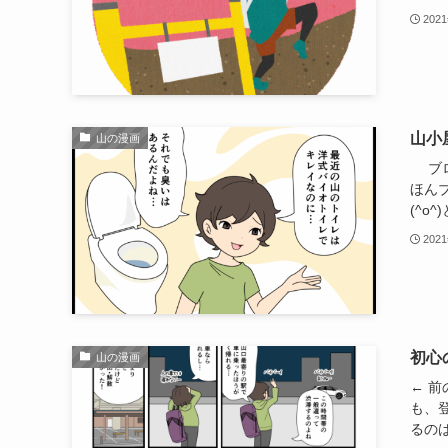
202
山小
山の漫画
ブロ
ほん
(^o^
202
初心
山の漫画
← 
も、
るのは