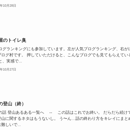
1年10月28日
屋のトイレ臭
グランキングにも参加しています。左が人気ブログランキング、右が
ブログ村です。 押していただけると、こんなブログでも見てもらえてい
)と、実感で...
1年10月27日
の登山（終）
前の話 登山あるある一覧へ -- この話はこれでお終い。 だらだら続け
登山に関するネタはもうないし。 う〜ん…話の終わり方をキレイにまと
難しいで...