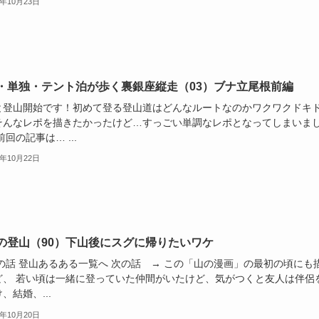
1年10月23日
・単独・テント泊が歩く裏銀座縦走（03）ブナ立尾根前編
と登山開始です！初めて登る登山道はどんなルートなのかワクワクドキ
そんなレポを描きたかったけど…すっごい単調なレポとなってしまいま
前回の記事は… ...
1年10月22日
の登山（90）下山後にスグに帰りたいワケ
前の話 登山あるある一覧へ 次の話 → この「山の漫画」の最初の頃にも
ど、 若い頃は一緒に登っていた仲間がいたけど、気がつくと友人は伴侶
、結婚、...
1年10月20日