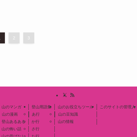
1
2
3
山のマンガ
登山用語集
山のお役立ちツール
このサイトの管理人
山の漫画
あ行
山の豆知識
登山あるある
か行
山の情報
山の怖い話
さ行
山の昔ばなし
た行