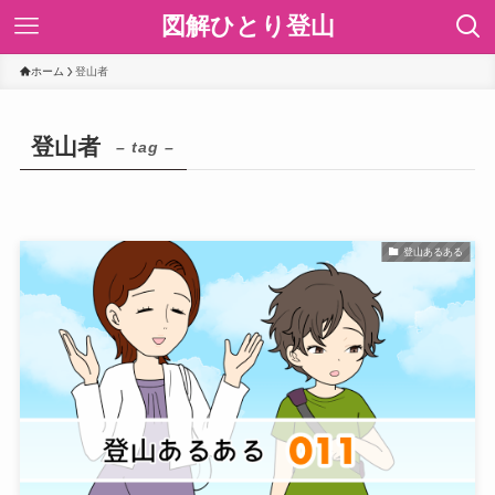
図解ひとり登山
ホーム
登山者
登山者
– tag –
登山あるある