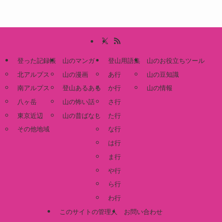
登った記録帳
山のマンガ
登山用語集
山のお役立ちツール
北アルプス
山の漫画
あ行
山の豆知識
南アルプス
登山あるある
か行
山の情報
八ヶ岳
山の怖い話
さ行
東京近辺
山の昔ばなし
た行
その他地域
な行
は行
ま行
や行
ら行
わ行
このサイトの管理人
お問い合わせ