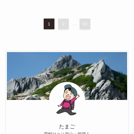
1
2
...
53
たまご