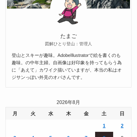
たまご
図解ひとり登山：管理人
登山とスキーが趣味。AdobeIllustratorで絵を書くのも
趣味。の中年主婦。自画像は好印象を持ってもらう為
に「あえて」カワイク描いていますが、本当の私はオ
ジサンっぽい外見のオバさんです。
2026年8月
月
火
水
木
金
土
日
1
2