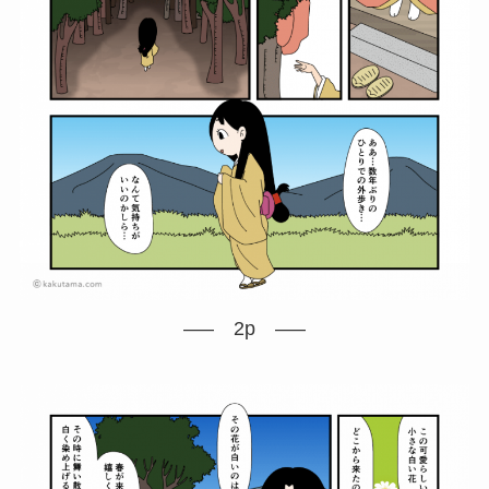
—– 2p —–