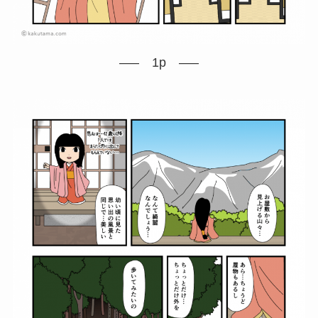
—– 1p —–