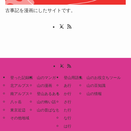
古事記を漫画にしたサイトです。
登った記録帳
山のマンガ
登山用語集
山のお役立ちツール
北アルプス
山の漫画
あ行
山の豆知識
南アルプス
登山あるある
か行
山の情報
八ヶ岳
山の怖い話
さ行
東京近辺
山の昔ばなし
た行
その他地域
な行
は行