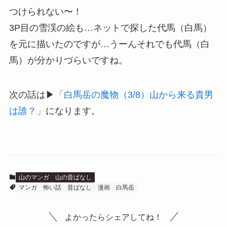
つけられない〜！
3P目の雪渓の絵も…ネットで探した
代馬（白馬）
を元に描いたのですが…うーんそれでも
代馬（白
馬）
が分かりづらいですね。
次の話は▶
「白馬岳の魔物（3/8）山から来る貴男
は誰？」
になります。
山のマンガ
山の昔ばなし
マンガ
怖い話
昔ばなし
漫画
白馬岳
よかったらシェアしてね！