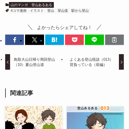
山のマンガ
登山あるある
4コマ漫画
イラスト
登山
登山道
駅から登山
よかったらシェアしてね！
鳥取大山日帰り周回登山
よくある登山怪談（013）
（10）夏山登山道
背負っている（前編）
関連記事