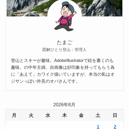
たまご
図解ひとり登山：管理人
登山とスキーが趣味。AdobeIllustratorで絵を書くのも
趣味。の中年主婦。自画像は好印象を持ってもらう為
に「あえて」カワイク描いていますが、本当の私はオ
ジサンっぽい外見のオバさんです。
2026年8月
月
火
水
木
金
土
日
1
2