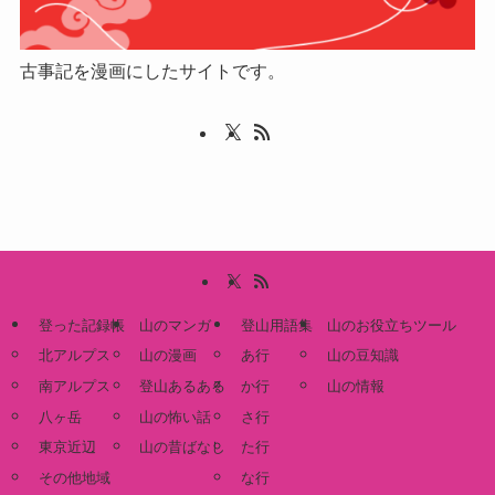
古事記を漫画にしたサイトです。
登った記録帳
山のマンガ
登山用語集
山のお役立ちツール
北アルプス
山の漫画
あ行
山の豆知識
南アルプス
登山あるある
か行
山の情報
八ヶ岳
山の怖い話
さ行
東京近辺
山の昔ばなし
た行
その他地域
な行