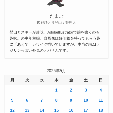
たまご
図解ひとり登山：管理人
登山とスキーが趣味。AdobeIllustratorで絵を書くのも
趣味。の中年主婦。自画像は好印象を持ってもらう為
に「あえて」カワイク描いていますが、本当の私はオ
ジサンっぽい外見のオバさんです。
2025年5月
月
火
水
木
金
土
日
1
2
3
4
5
6
7
8
9
10
11
12
13
14
15
16
17
18