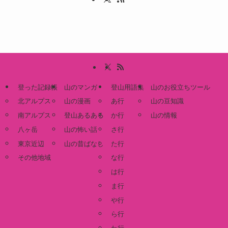
登った記録帳
山のマンガ
登山用語集
山のお役立ちツール
北アルプス
山の漫画
あ行
山の豆知識
南アルプス
登山あるある
か行
山の情報
八ヶ岳
山の怖い話
さ行
東京近辺
山の昔ばなし
た行
その他地域
な行
は行
ま行
や行
ら行