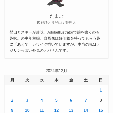
たまご
図解ひとり登山：管理人
登山とスキーが趣味。AdobeIllustratorで絵を書くのも
趣味。の中年主婦。自画像は好印象を持ってもらう為
に「あえて」カワイク描いていますが、本当の私はオ
ジサンっぽい外見のオバさんです。
2024年12月
月
火
水
木
金
土
日
1
2
3
4
5
6
7
8
9
10
11
12
13
14
15