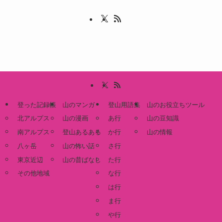
登った記録帳
山のマンガ
登山用語集
山のお役立ちツール
北アルプス
山の漫画
あ行
山の豆知識
南アルプス
登山あるある
か行
山の情報
八ヶ岳
山の怖い話
さ行
東京近辺
山の昔ばなし
た行
その他地域
な行
は行
ま行
や行