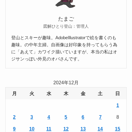
たまご
図解ひとり登山：管理人
登山とスキーが趣味。AdobeIllustratorで絵を書くのも
趣味。の中年主婦。自画像は好印象を持ってもらう為
に「あえて」カワイク描いていますが、本当の私はオ
ジサンっぽい外見のオバさんです。
2024年12月
月
火
水
木
金
土
日
1
2
3
4
5
6
7
8
9
10
11
12
13
14
15