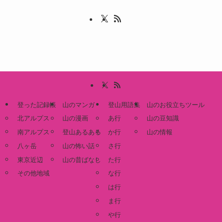
登った記録帳
山のマンガ
登山用語集
山のお役立ちツール
北アルプス
山の漫画
あ行
山の豆知識
南アルプス
登山あるある
か行
山の情報
八ヶ岳
山の怖い話
さ行
東京近辺
山の昔ばなし
た行
その他地域
な行
は行
ま行
や行