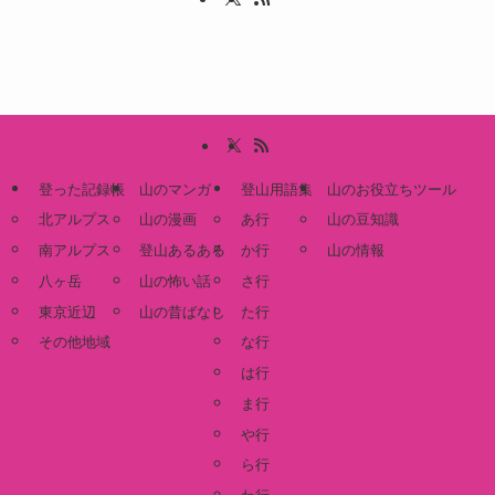
登った記録帳
山のマンガ
登山用語集
山のお役立ちツール
北アルプス
山の漫画
あ行
山の豆知識
南アルプス
登山あるある
か行
山の情報
八ヶ岳
山の怖い話
さ行
東京近辺
山の昔ばなし
た行
その他地域
な行
は行
ま行
や行
ら行