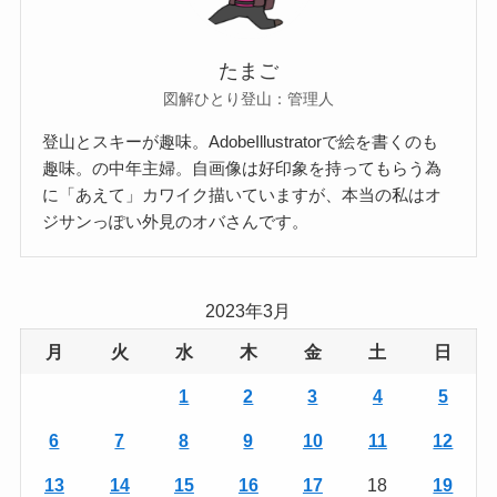
たまご
図解ひとり登山：管理人
登山とスキーが趣味。AdobeIllustratorで絵を書くのも
趣味。の中年主婦。自画像は好印象を持ってもらう為
に「あえて」カワイク描いていますが、本当の私はオ
ジサンっぽい外見のオバさんです。
2023年3月
月
火
水
木
金
土
日
1
2
3
4
5
6
7
8
9
10
11
12
13
14
15
16
17
18
19