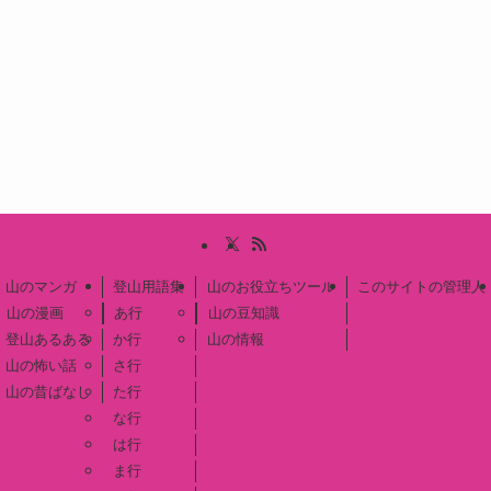
山のマンガ
登山用語集
山のお役立ちツール
このサイトの管理人
山の漫画
あ行
山の豆知識
登山あるある
か行
山の情報
山の怖い話
さ行
山の昔ばなし
た行
な行
は行
ま行