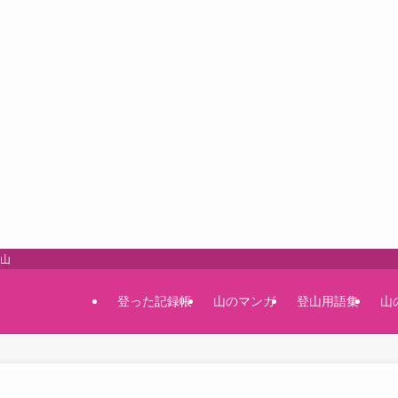
登山
登った記録帳
山のマンガ
登山用語集
山