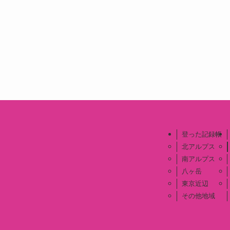
登った記録帳
北アルプス
南アルプス
八ヶ岳
東京近辺
その他地域