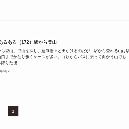
あるある（172）駅から登山
から登山」で山を探し、意気揚々と出かけるのだが…駅から登れる山は
山口までかなり歩くケースが多い。（駅からバスに乗って向かう山でも
降りた後...
4年6月2日
1