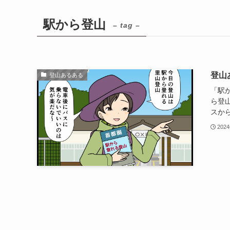
駅から登山
– tag –
登山
登山あるある
「駅
ら登
スから
202