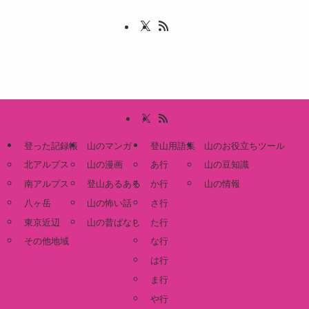
登った記録帳
山のマンガ
登山用語集
山のお役立ちツール
北アルプス
山の漫画
あ行
山の豆知識
南アルプス
登山あるある
か行
山の情報
八ヶ岳
山の怖い話
さ行
東京近辺
山の昔ばなし
た行
その他地域
な行
は行
ま行
や行