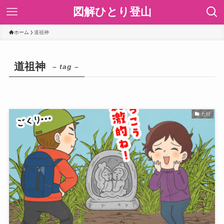
図解ひとり登山
ホーム
道祖神
道祖神
– tag –
た行